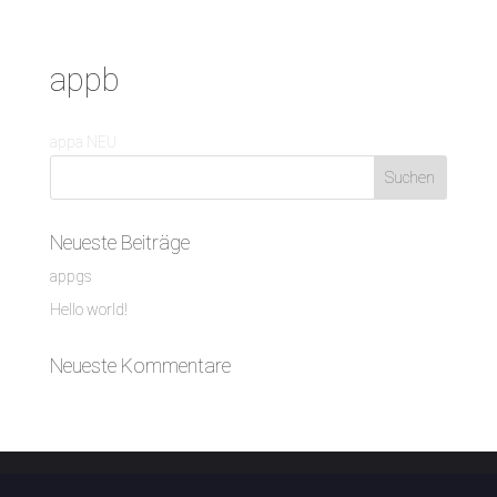
appb
appa NEU
Neueste Beiträge
appgs
Hello world!
Neueste Kommentare